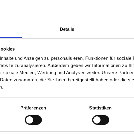
 BiPsy-Versorgungsmonitors Psychotherapie
Details
ste Ergebnisse aus der dritten Erhebungswelle und zum Vergleich der 
Cookies
nhalte und Anzeigen zu personalisieren, Funktionen für soziale
Arbeits­belastung von Kinder- und Jugendlic
Website zu analysieren. Außerdem geben wir Informationen zu I
r soziale Medien, Werbung und Analysen weiter. Unsere Partner
n wissenschaftlicher Artikel zu Daten zur ambulanten psychotherapeut
 Daten zusammen, die Sie ihnen bereitgestellt haben oder die s
n.
Präferenzen
Statistiken