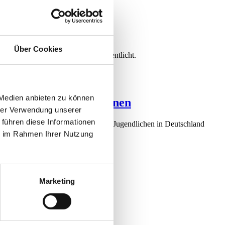
Über Cookies
drei Erhebungen 2024–2026 veröffentlicht.
 Medien anbieten zu können
hen­psychothera­peut:innen
hrer Verwendung unserer
 führen diese Informationen
ischen Versorgung von Kindern und Jugendlichen in Deutschland
ie im Rahmen Ihrer Nutzung
Marketing