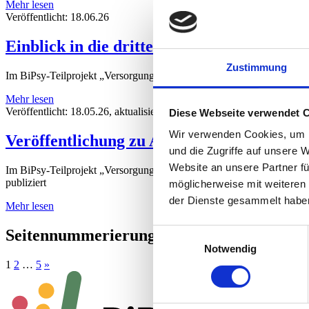
Mehr lesen
Veröffentlicht:
18.06.26
Einblick in die dritte Erhebungswelle des
Zustimmung
Im BiPsy-Teilprojekt „Versorgungsmonitor Psychotherapie“ wurden er
Mehr lesen
Veröffentlicht:
18.05.26
, aktualisiert:
09.07.26
Diese Webseite verwendet 
Wir verwenden Cookies, um I
Veröffentlichung zu Arbeits­situation und 
und die Zugriffe auf unsere 
Website an unsere Partner fü
Im BiPsy-Teilprojekt „Versorgungsmonitor Psychotherapie“ wurde ei
publiziert
möglicherweise mit weiteren
der Dienste gesammelt habe
Mehr lesen
Seitennummerierung der Beiträge
Einwilligungsauswahl
Notwendig
1
2
…
5
»